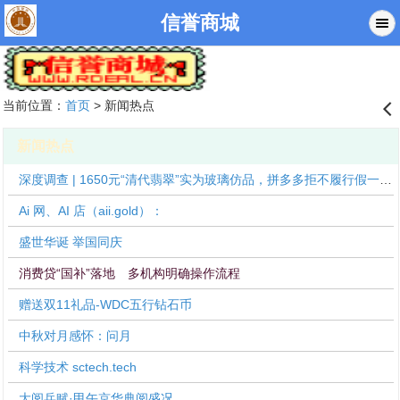
信誉商城
当前位置：
首页
> 新闻热点
󰊒
新闻热点
深度调查 | 1650元“清代翡翠”实为玻璃仿品，拼多多拒不履行假一罚十承诺，300元消费券敷衍消费者维权
Ai 网、AI 店（aii.gold）：
盛世华诞 举国同庆
消费贷“国补”落地 多机构明确操作流程
赠送双11礼品-WDC五行钻石币
中秋对月感怀：问月
科学技术 sctech.tech
大阅兵赋·甲午京华典阅盛况