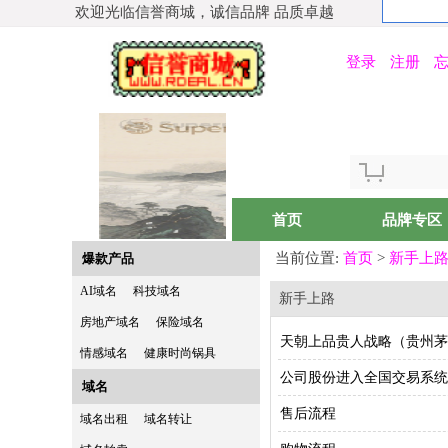
欢迎光临信誉商城，诚信品牌 品质卓越
登录
注册
首页
品牌专区
当前位置:
首页
>
新手上
爆款产品
AI域名
科技域名
新手上路
我的超级巨星
房地产域名
保险域名
天朝上品贵人战略（贵州茅
情感域名
健康时尚锅具
公司股份进入全国交易系统
域名
售后流程
域名出租
域名转让