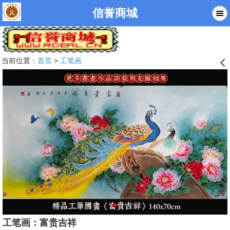
信誉商城
当前位置：
首页
>
工笔画
󰊒
工笔画：富贵吉祥