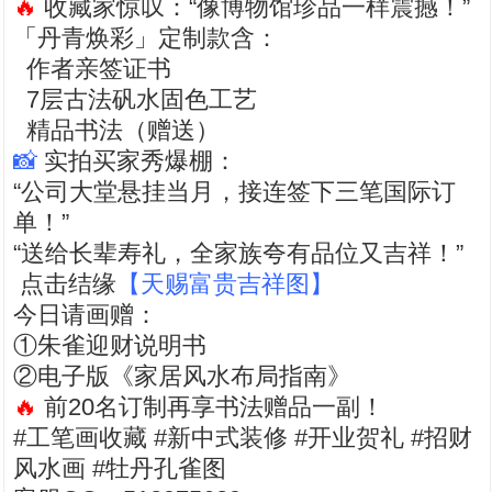
🔥
收藏家惊叹：“像博物馆珍品一样震撼！”
「丹青焕彩」定制款含：
作者亲签证书
7层古法矾水固色工艺
精品书法（赠送）
📸
实拍买家秀爆棚：
“公司大堂悬挂当月，接连签下三笔国际订
单！”
“送给长辈寿礼，全家族夸有品位又吉祥！”
点击结缘
【天赐富贵吉祥图】
今日请画赠：
①朱雀迎财说明书
②电子版《家居风水布局指南》
🔥
前20名订制再享书法赠品一副！
#工笔画收藏 #新中式装修 #开业贺礼 #招财
风水画 #牡丹孔雀图