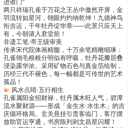
进谁门”
两只祥瑞孔雀于万花之王丛中傲然开屏，金
羽流转如星河，翎眼灼灼纳乾坤！九德神鸟
衔吉运，千年牡丹绽华章——此景只应天上
有，今朝请入君堂前！
非遗工笔·帝王级审美
传承宋代院体画精髓，十万余笔精雕细琢：
1
孔雀翎毛根根分明似有呼吸，牡丹花瓣层叠
浸染露华浓。采用矿物石色与真金箔绘制，
历经三代不褪色，每一幅都是可传世的艺术
孤品！
💫
风水点睛·五行相生
孔雀属阳金招财禄，牡丹属木旺人气，碧潭
流水聚财源——形成「金生水·水生木」的吉
庆循环格局。玄关悬挂引贵客临门，客厅摆
放助官运亨通，书房陈列则文昌星闪耀！