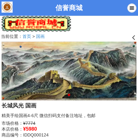
信誉商城
当前位置：
首页
>
国画
󰊒
长城风光 国画
精美手绘国画4-6尺 微信扫码支付备注地址，包邮
市场价格：
¥7774
¥
5980
本店价格：
商品编号：IDDQ000124