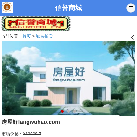
信誉商城
当前位置：
首页
>
域名拍卖
󰊒
房屋好fangwuhao.com
市场价格：
¥12998.7